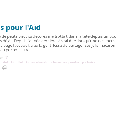
s pour l'Aïd
e de petits biscuits décorés me trottait dans la tête depuis un bou
s déjà... Depuis l'année dernière, à vrai dire, lorsqu'une des mem
a page facebook a eu la gentillesse de partager ses jolis macaron
au pochoir. Et vu...
en [
#
]
s
,
Aïd
,
Aid
,
Eïd
,
Aïd moubarak
,
colorant en poudre
,
pochoirs