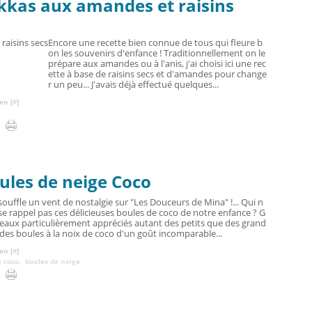
ekkas aux amandes et raisins
Encore une recette bien connue de tous qui fleure b
on les souvenirs d'enfance ! Traditionnellement on le
prépare aux amandes ou à l'anis, j'ai choisi ici une rec
ette à base de raisins secs et d'amandes pour change
r un peu... J'avais déjà effectué quelques...
en [
#
]
oules de neige Coco
 souffle un vent de nostalgie sur "Les Douceurs de Mina" !... Qui n
se rappel pas ces délicieuses boules de coco de notre enfance ? G
eaux particulièrement appréciés autant des petits que des grand
 des boules à la noix de coco d'un goût incomparable...
en [
#
]
e coco
,
boules de neige