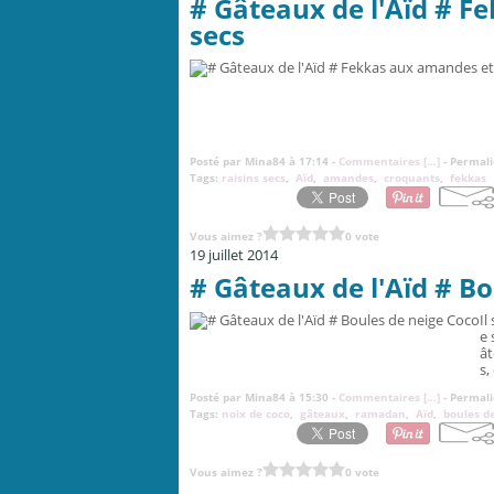
# Gâteaux de l'Aïd # F
secs
Posté par Mina84 à 17:14 -
Commentaires [
…
]
- Permali
Tags:
raisins secs
,
Aïd
,
amandes
,
croquants
,
fekkas
Vous aimez ?
0 vote
19 juillet 2014
# Gâteaux de l'Aïd # B
Il
e 
ât
s,
Posté par Mina84 à 15:30 -
Commentaires [
…
]
- Permali
Tags:
noix de coco
,
gâteaux
,
ramadan
,
Aïd
,
boules d
Vous aimez ?
0 vote