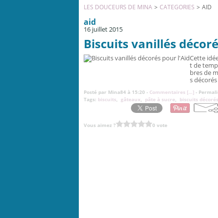
LES DOUCEURS DE MINA
>
CATEGORIES
>
AID
aid
16 juillet 2015
Biscuits vanillés décoré
Cette idé
t de temp
bres de m
s décorés 
Posté par Mina84 à 15:20 -
Commentaires [
…
]
- Permali
Tags:
biscuits
,
gâteaux
,
pâte à sucre
,
biscuits décoré
Vous aimez ?
0 vote