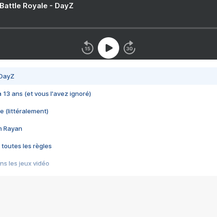
 Battle Royale - DayZ
 DayZ
 a 13 ans (et vous l'avez ignoré)
e (littéralement)
im Rayan
 toutes les règles
s les jeux vidéo
us choquant de Rockstar ? - Le scandale BULLY
e plus moche de Steam
du RÊVE tourne au CAUCHEMAR